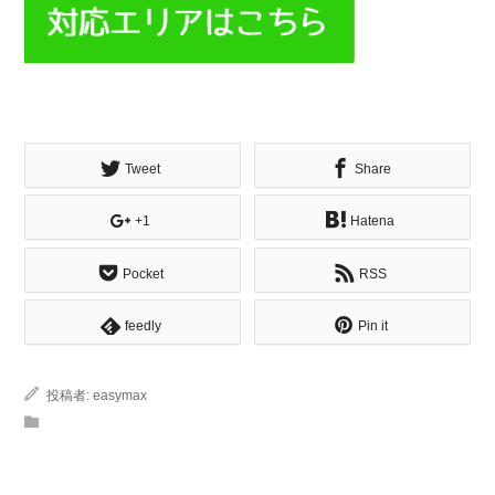
Tweet
Share
+1
Hatena
Pocket
RSS
feedly
Pin it
投稿者:
easymax