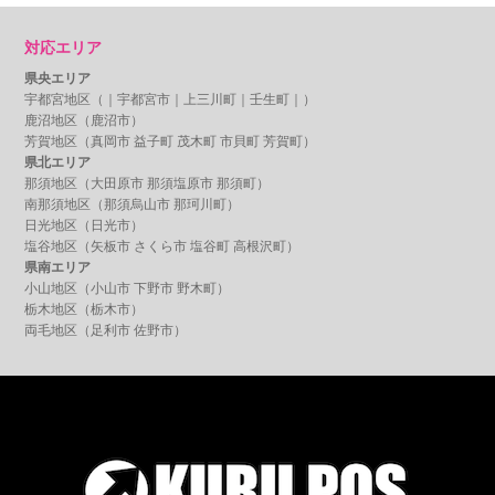
対応エリア
県央エリア
宇都宮地区（｜
宇都宮市
｜
上三川町
｜
壬生町
｜）
鹿沼地区（
鹿沼市
）
芳賀地区（
真岡市
益子町
茂木町
市貝町
芳賀町
）
県北エリア
那須地区（
大田原市
那須塩原市
那須町）
南那須地区（
那須烏山市
那珂川町）
日光地区（
日光市
）
塩谷地区（
矢板市
さくら市
塩谷町
高根沢町
）
県南エリア
小山地区（
小山市
下野市
野木町
）
栃木地区（
栃木市
）
両毛地区（
足利市
佐野市
）