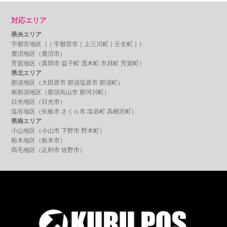
対応エリア
県央エリア
宇都宮地区（｜
宇都宮市
｜
上三川町
｜
壬生町
｜）
鹿沼地区（
鹿沼市
）
芳賀地区（
真岡市
益子町
茂木町
市貝町
芳賀町
）
県北エリア
那須地区（
大田原市
那須塩原市
那須町）
南那須地区（
那須烏山市
那珂川町）
日光地区（
日光市
）
塩谷地区（
矢板市
さくら市
塩谷町
高根沢町
）
県南エリア
小山地区（
小山市
下野市
野木町
）
栃木地区（
栃木市
）
両毛地区（
足利市
佐野市
）