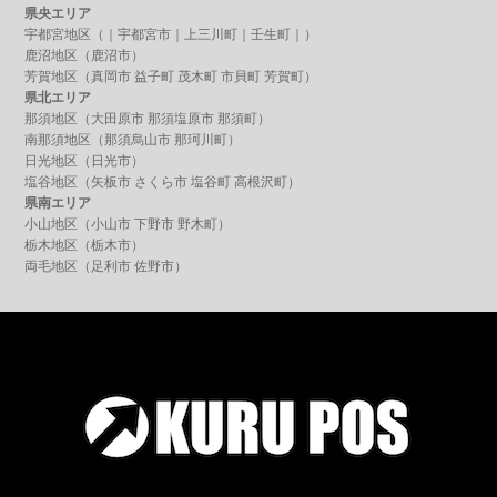
県央エリア
宇都宮地区（｜
宇都宮市
｜
上三川町
｜
壬生町
｜）
鹿沼地区（
鹿沼市
）
芳賀地区（
真岡市
益子町
茂木町
市貝町
芳賀町
）
県北エリア
那須地区（
大田原市
那須塩原市
那須町）
南那須地区（
那須烏山市
那珂川町）
日光地区（
日光市
）
塩谷地区（
矢板市
さくら市
塩谷町
高根沢町
）
県南エリア
小山地区（
小山市
下野市
野木町
）
栃木地区（
栃木市
）
両毛地区（
足利市
佐野市
）