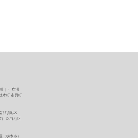
町
｜） 鹿沼
茂木町
市貝町
南那須地区
市
） 塩谷地区
区（
栃木市
）