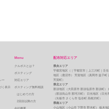
Menu
配布対応エリア
クルポスとは？
県央エリア
宇都宮地区（｜
宇都宮市
｜
上三川町
｜
壬生
ポスティング
地区（
鹿沼市
） 芳賀地区（
真岡市
益子町
芳賀町
）
シー
対応エリア
県北エリア
づく表示
ポスティング無料相談
那須地区（
大田原市
那須塩原市
那須町） 
（
那須烏山市
那珂川町） 日光地区（
日光
はじめての方
（
矢板市
さくら市
塩谷町
高根沢町
）
2回目以降の方
県南エリア
小山地区（
小山市
下野市
野木町
） 栃木地
会社概要