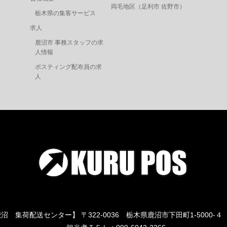
両毛地区（
足利市
佐野市
）
栃木県の集客サービス
求人
鹿沼市 事務スタッフの求
人情報
ポスティング配布員の求
人
沼 集荷配送センター】 〒322-0036 栃木県鹿沼市下田町1-5000-４ 【